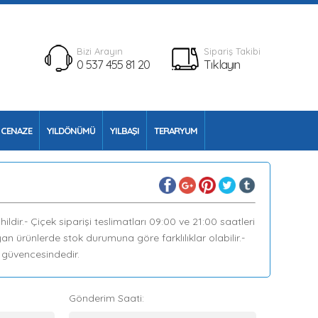
Bizi Arayın
Sipariş Takibi
0 537 455 81 20
Tıklayın
CENAZE
YILDÖNÜMÜ
YILBAŞI
TERARYUM
ldir.- Çiçek siparişi teslimatları 09:00 ve 21:00 saatleri
yan ürünlerde stok durumuna göre farklılıklar olabilir.-
z güvencesindedir.
Gönderim Saati: