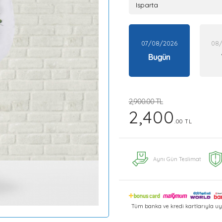
07/08/2026
08
Bugün
2,900.00 TL
2,400
.00 TL
Aynı Gün Teslimat
Tüm banka ve kredi kartlarıyla uy