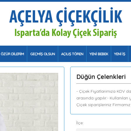
ÖZÜR DİLERİM
GEÇMİŞ OLSUN
AÇILIŞ TÖREN
YENİ BEBEK
YENİ İŞ
Düğün Çelenkleri
- Çiçek Fiyatlarımıza KDV dahi
arasında yapılır.- Kullanılan 
Çiçek siparişleriniz Firmamı
İlçe: