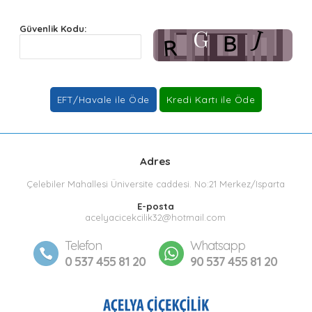
Güvenlik Kodu:
Adres
Çelebiler Mahallesi Üniversite caddesi. No:21 Merkez/Isparta
E-posta
acelyacicekcilik32@hotmail.com
Telefon
Whatsapp
0 537 455 81 20
90 537 455 81 20