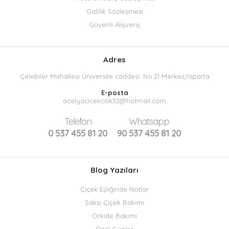
Gizlilik Sözleşmesi
Güvenli Alışveriş
Adres
Çelebiler Mahallesi Üniversite caddesi. No:21 Merkez/Isparta
E-posta
acelyacicekcilik32@hotmail.com
Telefon
Whatsapp
0 537 455 81 20
90 537 455 81 20
Blog Yazıları
Çiçek Eşliğinde Notlar
Saksı Çiçek Bakımı
Orkide Bakımı