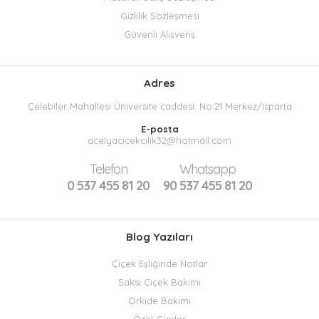
Gizlilik Sözleşmesi
Güvenli Alışveriş
Adres
Çelebiler Mahallesi Üniversite caddesi. No:21 Merkez/Isparta
E-posta
acelyacicekcilik32@hotmail.com
Telefon
Whatsapp
0 537 455 81 20
90 537 455 81 20
Blog Yazıları
Çiçek Eşliğinde Notlar
Saksı Çiçek Bakımı
Orkide Bakımı